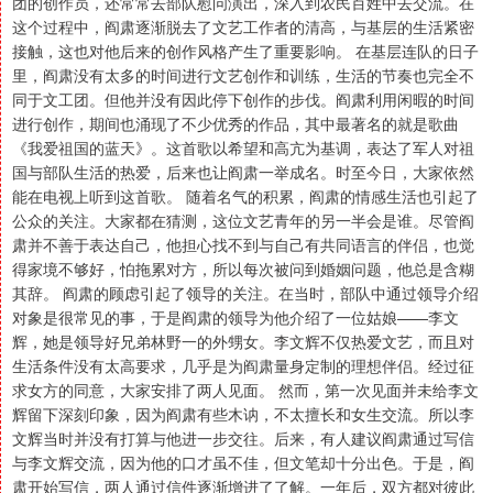
团的创作员，还常常去部队慰问演出，深入到农民百姓中去交流。在
这个过程中，阎肃逐渐脱去了文艺工作者的清高，与基层的生活紧密
接触，这也对他后来的创作风格产生了重要影响。 在基层连队的日子
里，阎肃没有太多的时间进行文艺创作和训练，生活的节奏也完全不
同于文工团。但他并没有因此停下创作的步伐。阎肃利用闲暇的时间
进行创作，期间也涌现了不少优秀的作品，其中最著名的就是歌曲
《我爱祖国的蓝天》。这首歌以希望和高亢为基调，表达了军人对祖
国与部队生活的热爱，后来也让阎肃一举成名。时至今日，大家依然
能在电视上听到这首歌。 随着名气的积累，阎肃的情感生活也引起了
公众的关注。大家都在猜测，这位文艺青年的另一半会是谁。尽管阎
肃并不善于表达自己，他担心找不到与自己有共同语言的伴侣，也觉
得家境不够好，怕拖累对方，所以每次被问到婚姻问题，他总是含糊
其辞。 阎肃的顾虑引起了领导的关注。在当时，部队中通过领导介绍
对象是很常见的事，于是阎肃的领导为他介绍了一位姑娘——李文
辉，她是领导好兄弟林野一的外甥女。李文辉不仅热爱文艺，而且对
生活条件没有太高要求，几乎是为阎肃量身定制的理想伴侣。经过征
求女方的同意，大家安排了两人见面。 然而，第一次见面并未给李文
辉留下深刻印象，因为阎肃有些木讷，不太擅长和女生交流。所以李
文辉当时并没有打算与他进一步交往。后来，有人建议阎肃通过写信
与李文辉交流，因为他的口才虽不佳，但文笔却十分出色。于是，阎
肃开始写信，两人通过信件逐渐增进了了解。一年后，双方都对彼此