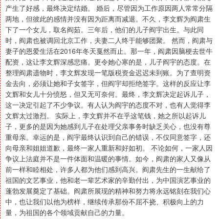
产生了好感，最终决定结婚。 婚后，尽管因为工作原因两人常常分隔
两地，但彼此的感情并没有因为距离而减退。不久，李文辉为阎肃生
下了一个女儿，取名阎茹。三年后，他们的儿子阎宇出生。与此同
时，阎肃也被调回北京工作，夫妻二人终于能够团聚。 然而，阎肃与
妻子的恩爱生活在2016年冬天戛然而止。那一年，阎肃因脑梗去世牛
配资，这让李文辉深感悲痛。更令她心寒的是，儿子阎宇的态度。在
整理阎肃遗物时，李文辉发现一笔版税资金迟迟未到账。为了查明资
金去向，必须让她和子女签字，但阎宇却拒绝签字。这样的反应让李
文辉和女儿十分愤怒，但又无可奈何。最终，李文辉决定起诉儿子，
这一决定引起了不少争议。有人认为阎宇的态度不对，也有人觉得李
文辉太过激烈。 实际上，李文辉并不在乎这笔钱，她之所以起诉儿
子，更多的是因为她感到儿子在处理父亲事务时缺乏关心，也没有尊
重母亲。幸运的是，阎宇最终认识到自己的错误，不仅同意签字，还
向母亲和姐姐道歉，最终一家人重新和好如初。 不论如何，一家人因
争议上法庭并不是一件体面和温暖的事情。如今，阎肃的家人又像从
前一样和睦相处，许多人都为他们感到高兴。阎肃先生的一生献给了
祖国的文艺事业，他和老一辈艺术家的辛勤付出，为中国演艺事业的
蓬勃发展奠定了基础。阎肃所展现的精神和努力将永远铭刻在我们心
中，也让我们以他为榜样，继续传承那份不屈不挠、积极向上的力
量，为祖国的各个领域贡献自己的力量。