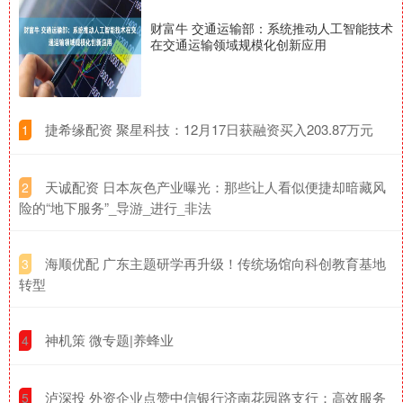
财富牛 交通运输部：系统推动人工智能技术
在交通运输领域规模化创新应用
​捷希缘配资 聚星科技：12月17日获融资买入203.87万元
1
​天诚配资 日本灰色产业曝光：那些让人看似便捷却暗藏风
2
险的“地下服务”_导游_进行_非法
​海顺优配 广东主题研学再升级！传统场馆向科创教育基地
3
转型
​神机策 微专题|养蜂业
4
​泸深投 外资企业点赞中信银行济南花园路支行：高效服务
5