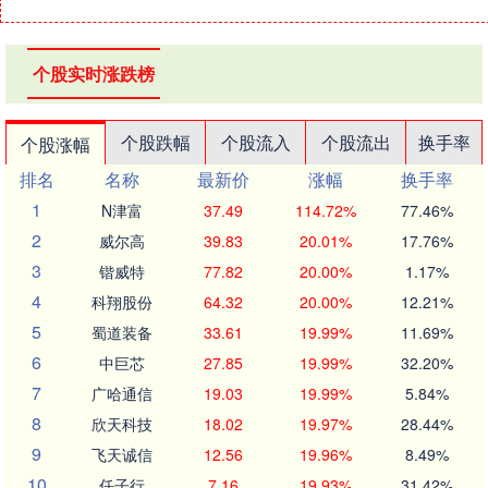
个股实时涨跌榜
个股跌幅
个股流入
个股流出
换手率
个股涨幅
排名
名称
最新价
涨幅
换手率
1
N津富
37.49
114.72%
77.46%
2
威尔高
39.83
20.01%
17.76%
3
锴威特
77.82
20.00%
1.17%
4
科翔股份
64.32
20.00%
12.21%
5
蜀道装备
33.61
19.99%
11.69%
6
中巨芯
27.85
19.99%
32.20%
7
广哈通信
19.03
19.99%
5.84%
8
欣天科技
18.02
19.97%
28.44%
9
飞天诚信
12.56
19.96%
8.49%
10
任子行
7.16
19.93%
31.42%