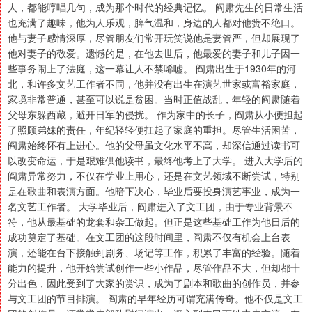
人，都能哼唱几句，成为那个时代的经典记忆。 阎肃先生的日常生活
也充满了趣味，他为人乐观，脾气温和，身边的人都对他赞不绝口。
他与妻子感情深厚，尽管朋友们常开玩笑说他是妻管严，但却展现了
他对妻子的敬爱。遗憾的是，在他去世后，他最爱的妻子和儿子因一
些事务闹上了法庭，这一幕让人不禁唏嘘。 阎肃出生于1930年的河
北，和许多文艺工作者不同，他并没有出生在演艺世家或富裕家庭，
家境非常普通，甚至可以说是贫困。当时正值战乱，年轻的阎肃随着
父母东躲西藏，避开日军的侵扰。 作为家中的长子，阎肃从小便担起
了照顾弟妹的责任，年纪轻轻便扛起了家庭的重担。尽管生活困苦，
阎肃始终怀有上进心。他的父母虽文化水平不高，却深信通过读书可
以改变命运，于是艰难供他读书，最终他考上了大学。 进入大学后的
阎肃异常努力，不仅在学业上用心，还是在文艺领域不断尝试，特别
是在歌曲和表演方面。他暗下决心，毕业后要投身演艺事业，成为一
名文艺工作者。 大学毕业后，阎肃进入了文工团，由于专业背景不
符，他从最基础的龙套和杂工做起。但正是这些基础工作为他日后的
成功奠定了基础。在文工团的这段时间里，阎肃不仅有机会上台表
演，还能在台下接触到剧务、场记等工作，积累了丰富的经验。随着
能力的提升，他开始尝试创作一些小作品，尽管作品不大，但却都十
分出色，因此受到了大家的赏识，成为了剧本和歌曲的创作员，并参
与文工团的节目排演。 阎肃的早年经历可谓充满传奇。他不仅是文工