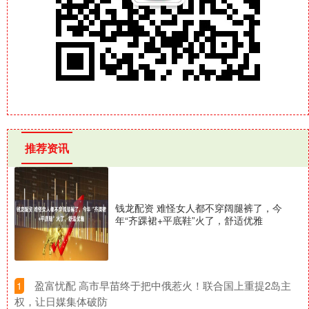
推荐资讯
钱龙配资 难怪女人都不穿阔腿裤了，今
年“齐踝裙+平底鞋”火了，舒适优雅
​盈富忧配 高市早苗终于把中俄惹火！联合国上重提2岛主
1
权，让日媒集体破防