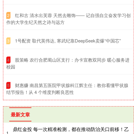
​红和古 清水出芙蓉 天然去雕饰—— 记自强自立奋发学习创
2
作的大学生纪天然之诗与远方
​1号配资 取代英伟达, 寒武纪靠DeepSeek卖爆“中国芯”
3
​股策略 农行合肥蜀山区支行：办卡宣教双同步 暖心服务进
4
校园
​财惠赚 南昌第五医院甲状腺科江辉主任：教你看懂甲状腺
5
结节报告！从 4 个维度判断良恶性
最新文章
鼎红金投 每一次精准检测，都在推动防治关口前移！乙
1、