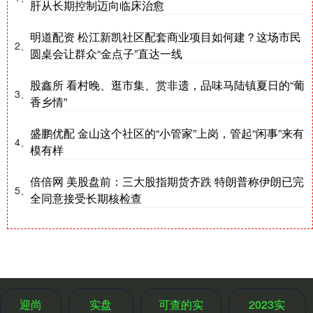
肝从长期控制迈向临床治愈
明道配资 松江新凯社区配套商业项目如何建？这场市民
2、
圆桌会让群众“金点子”直达一线
股鑫所 看村晚、逛市集、赏非遗，品味马陆镇夏日的“葡
3、
香乡情”
盛鹏优配 金山这个社区的“小管家”上岗，管起“闲事”来有
4、
模有样
倍倍网 美股盘前：三大股指期货齐跌 特朗普称伊朗已完
5、
全同意接受长期核检查
迎尚
实盘
可查的实
2023实