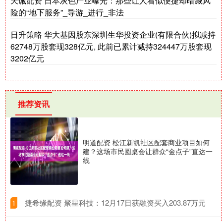
天诚配资 日本灰色产业曝光：那些让人看似便捷却暗藏风
险的“地下服务”_导游_进行_非法
日升策略 华大基因股东深圳生华投资企业(有限合伙)拟减持
62748万股套现328亿元, 此前已累计减持324447万股套现
3202亿元
推荐资讯
明道配资 松江新凯社区配套商业项目如何
建？这场市民圆桌会让群众“金点子”直达一
线
​捷希缘配资 聚星科技：12月17日获融资买入203.87万元
1