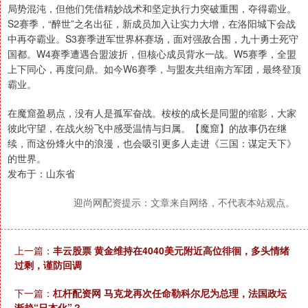
局势混沌，但他们凭借精妙战术和坚定执行力突破重围，夺得霸业。
S2赛季，“醉世”之名出征，新成员加入让实力大增，在洛阳城下会战
中再夺霸业。S3赛季进军世界杯赛场，面对强敌合围，九十勇士死守
国都。W4赛季遭遇合盟波折，但核心成员背水一战。W5赛季，全盟
上下同心，再度问鼎。如今W6赛季，与盟友共组南方军团，最终登顶
霸业。
在魔窟盈易点，没有人是孤军奋战。桉桉的成长是同盟的缩影，大家
彼此守望，在战火纷飞中感受温情与归属。【魔窟】的故事仍在继
续，而这份烽火中的浪漫，也会吸引更多人走进《三国：谋定天下》
的世界。
发布于：山东省
迎尚网配资提示：文章来自网络，不代表本站观点。
上一篇：
丰云股票 黄金维持在4040美元附近高位徘徊，多头情绪
过剩，谨防回调
下一篇：
杠杆配资网 马克龙再次任命勒科尔尼为总理，法国政坛
渐趋“日本化”？