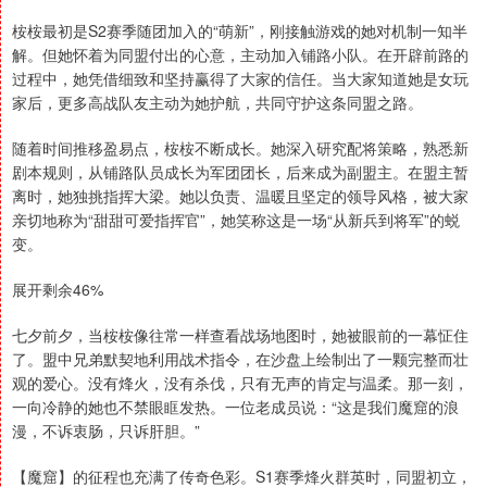
桉桉最初是S2赛季随团加入的“萌新”，刚接触游戏的她对机制一知半
解。但她怀着为同盟付出的心意，主动加入铺路小队。在开辟前路的
过程中，她凭借细致和坚持赢得了大家的信任。当大家知道她是女玩
家后，更多高战队友主动为她护航，共同守护这条同盟之路。
随着时间推移盈易点，桉桉不断成长。她深入研究配将策略，熟悉新
剧本规则，从铺路队员成长为军团团长，后来成为副盟主。在盟主暂
离时，她独挑指挥大梁。她以负责、温暖且坚定的领导风格，被大家
亲切地称为“甜甜可爱指挥官”，她笑称这是一场“从新兵到将军”的蜕
变。
展开剩余46%
七夕前夕，当桉桉像往常一样查看战场地图时，她被眼前的一幕怔住
了。盟中兄弟默契地利用战术指令，在沙盘上绘制出了一颗完整而壮
观的爱心。没有烽火，没有杀伐，只有无声的肯定与温柔。那一刻，
一向冷静的她也不禁眼眶发热。一位老成员说：“这是我们魔窟的浪
漫，不诉衷肠，只诉肝胆。”
【魔窟】的征程也充满了传奇色彩。S1赛季烽火群英时，同盟初立，