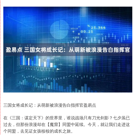
三国女将成长记：从萌新被浪漫告白指挥官盈易点
在《三国：谋定天下》的世界里，谁说战场只有刀光剑影？七夕虽已
过去，但那份浪漫却在【魔窟】同盟中延续。今天，就让我们走进这
个同盟，去见证女孩桉桉的成长之旅。