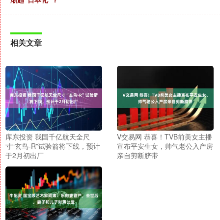
相关文章
库东投资 我国千亿航天全尺
V交易网 恭喜！TVB前美女主播
寸“玄鸟-R”试验箭将下线，预计
宣布平安生女，帅气老公入产房
于2月初出厂
亲自剪断脐带