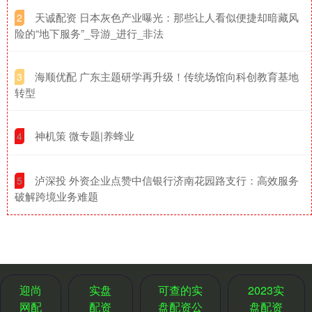
​天诚配资 日本灰色产业曝光：那些让人看似便捷却暗藏风
2
险的“地下服务”_导游_进行_非法
​海顺优配 广东主题研学再升级！传统场馆向科创教育基地
3
转型
​神机策 微专题|养蜂业
4
​泸深投 外资企业点赞中信银行济南花园路支行：高效服务
5
破解跨境业务难题
迎尚
实盘
可查的实
2023实
网配
配资
盘配资公
盘配资