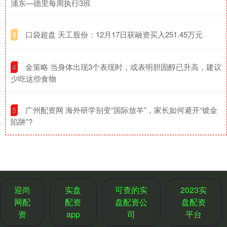
浦东—德里每周执行3班
​口袋超盘 天工股份：12月17日获融资买入251.45万元
3
​金策略 当身体出现3个表现时，或表明胆固醇已升高，建议
4
少吃这些食物
​广州配资网 海外研学别变“国际放羊”，家长如何避开“镀金
5
陷阱”?
迎尚
实盘
可查的实
2023实
网配
配资
盘配资公
盘配资
资
app
司
平台