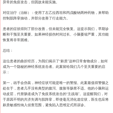
异常的免疫攻击，但因故未能实施。
对症治疗（治标）：使用了左乙拉西坦和丙戊酸钠两种药物，来帮助
控制肌阵挛抽动，并部分改善了行走能力。
患者的症状得到了部分改善，但未能完全恢复。这提示我们，早期诊
断和干预至关重要。如果神经损伤时间过长、小脑萎缩严重，其功能
恢复将非常困难。
总结：
这位患者的曲折经历，为我们揭示了“麸质”这种日常食物成分，如何
成为一个隐秘的神经系统攻击者。此案留给我们几个至关重要的启
示：
第一，凶手会伪装，神经症状可能是唯一的警报。此案最值得警惕之
处在于，患者几乎没有典型的腹泻、腹胀等肠胃不适。他的小脑和运
动皮层，代替肠道成为了免疫系统攻击的“主战场”。这提醒我们，对
于原因不明的共济失调与肌阵挛，即使毫无消化道症状，医生也应将
麸质敏感性纳入侦查范围，避免陷入思维定式而误诊。