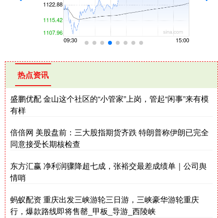
热点资讯
盛鹏优配 金山这个社区的“小管家”上岗，管起“闲事”来有模
有样
倍倍网 美股盘前：三大股指期货齐跌 特朗普称伊朗已完全
同意接受长期核检查
东方汇赢 净利润骤降超七成，张裕交最差成绩单｜公司舆
情哨
蚂蚁配资 重庆出发三峡游轮三日游，三峡豪华游轮重庆
行，爆款路线即将售罄_甲板_导游_西陵峡