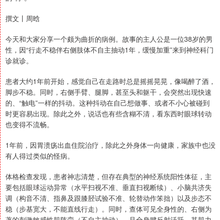
撰文丨周晗
今天和大家分享一个颇为曲折的病例。故事的主人公是一位38岁的男
性，因“行走不稳伴右侧肢体不自主抽动1年，缓慢加重”来到神经科门
诊就诊。
患者大约1年前开始，感觉自己在走路时总是摇摇晃晃，像喝醉了酒，
脚步不稳。同时，右侧手臂、腿脚，甚至头和躯干，会突然出现快速
的、“触电”一样的抖动。这种抖动在自己想做事、或者不小心被碰到
时更容易出现。除此之外，说话也有些含糊不清，看东西时眼球转动
也变得不流畅。
1年前，因胃溃疡出血住院治疗，除此之外身体一向健康，家族中也没
有人得过类似的怪病。
体格检查发现，患者神志清楚，但存在典型的神经系统阳性体征，主
要包括眼球运动异常（水平扫视不准、垂直扫视断续）、小脑共济失
调（构音不清、指鼻及跟膝胫试验不准、轮替动作笨拙）以及步态不
稳（步基宽大，不能直线行走）。同时，查体可见全身性的、右侧为
著的刺激敏感性肌阵挛（不自主抽动），且全身腱反射活跃。其肌力