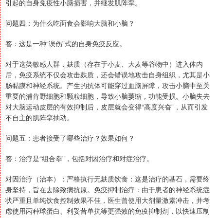
引起的自身免疫性小脑损害，并继发肌阵挛。
问题四：为什么吃面食会影响大脑和小脑？
答：这是一种“误伤”式的自身免疫反应。
对于这类敏感人群，麸质（存在于小麦、大麦等谷物中）进入体内
后，免疫系统不仅会攻击麸质，还会错误地攻击自身组织，尤其是小
肠黏膜和神经系统。产生的抗体可能穿过血脑屏障，攻击小脑中至关
重要的浦肯野细胞和颗粒细胞，导致小脑萎缩，功能受损。小脑失去
对大脑运动皮层的有效抑制后，皮层就会变得“高度兴奋”，从而引发
不自主的肌阵挛抽动。
问题五：患者接受了哪些治疗？效果如何？
答：治疗是“组合拳”，包括对因治疗和对症治疗。
对因治疗（治本）：严格执行无麸质饮食：这是治疗的基石，需要终
身坚持，旨在去除致病抗原。免疫抑制治疗：由于患者的神经系统症
状严重且单纯饮食控制效果不佳，医生曾使用大剂量激素冲击，并考
虑使用丙种球蛋白、利妥昔单抗等更强效的免疫抑制剂，以快速压制