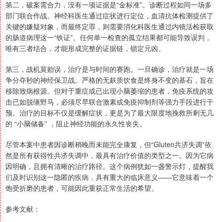
第二，破案需合力，没有一项证据是“金标准”。诊断过程如同一场多
部门联合作战。神经科医生通过症状进行定位，血清抗体检测提供了
关键的嫌疑对象，而最终定罪，则需要消化科医生通过内镜活检获取
的肠道病理这一“铁证”。任何单一检查的孤立结果都可能导致误判，
唯有三者结合，才能形成完整的证据链，锁定元凶。
第三，战机莫贻误，治疗是与时间的赛跑。一旦确诊，治疗就是一场
争分夺秒的神经保卫战。严格的无麸质饮食是终身不变的基石，旨在
移除致病根源。但对于重症或已出现小脑萎缩的患者，免疫系统的攻
击已如脱缰野马，必须尽早联合激素或免疫抑制剂等强力手段进行干
预。治疗的目标不仅是缓解症状，更是为了最大限度地挽救所剩无几
的 “小脑储备” ，阻止神经功能的永久性丧失。
尽管本案中患者因诊断稍晚而未能完全康复，但“Gluten共济失调”依
然是所有获得性共济失调中，最具有治疗价值的类型之一。因为它病
因明确，且拥有清晰的治疗路径。这个病例犹如一盏警示灯，提醒我
们及时识别这一隐匿的疾病，具有重大的临床意义——它意味着一个
饱受折磨的患者，可能因此重获正常生活的希望。
参考文献：