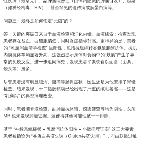
性疾病（最常见）、副肿瘤综合征（由体内隐藏的肿瘤引发）、感染
（如神经梅毒、HIV）、甚至罕见的遗传病或朊蛋白病等。
问题三：最终是如何锁定“元凶”的？
答：关键的突破口来自于血液检查和消化内镜。血液线索：检查发现
患者存在贫血、白细胞偏低，同时炎症指标升高。更特异的是，患者
的 “乳糜泻血清学检查” 呈阳性，包括抗组织转谷氨酰胺酶抗体、抗肌
内膜抗体等均显著升高。这强烈提示身体对食物中的“麸质”产生了异
常的免疫反应。进一步追问病史，发现患者平素饮食以面食（面条、
馒头等）居多。
尽管患者没有明显腹泻、腹痛等肠胃症状，医生还是为他安排了胃镜
检查。结果发现，十二指肠黏膜已经出现了严重的绒毛萎缩——这是
“乳糜泻” 的典型病理改变。
同时，患者脑脊液检查、副肿瘤抗体谱、感染筛查等均为阴性，头颅
MRI也未发现肿瘤证据。这使得其他可能性被一一排除。
基于 “神经系统症状 + 乳糜泻抗体阳性 + 小肠病理证实” 这三大要素，
患者被确诊为 “谷蛋白共济失调（Gluten共济失调）” ，即由麸质过敏