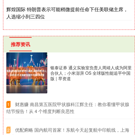
辉煌国际 特朗普表示可能稍微提前任命下任美联储主席，
人选缩小到三四位
推荐资讯
银泰证券 通义实验室负责人周靖人成为阿里
合伙人；小米澎湃 OS 全球版性能追平中国
版 | 早资道
​财惠赚 南昌第五医院甲状腺科江辉主任：教你看懂甲状腺
1
结节报告！从 4 个维度判断良恶性
​优配痢略 国内航司首家！东航今天起复航中印航线，上海
2