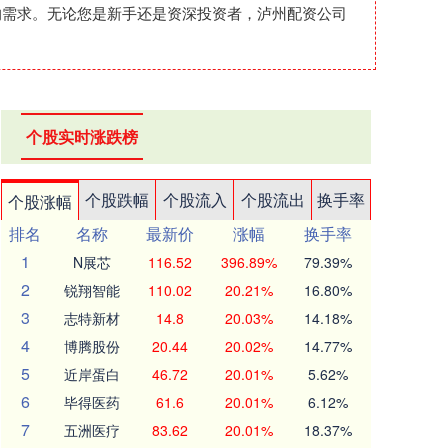
的需求。无论您是新手还是资深投资者，泸州配资公司
个股实时涨跌榜
个股跌幅
个股流入
个股流出
换手率
个股涨幅
排名
名称
最新价
涨幅
换手率
1
N展芯
116.52
396.89%
79.39%
2
锐翔智能
110.02
20.21%
16.80%
3
志特新材
14.8
20.03%
14.18%
4
博腾股份
20.44
20.02%
14.77%
5
近岸蛋白
46.72
20.01%
5.62%
6
毕得医药
61.6
20.01%
6.12%
7
五洲医疗
83.62
20.01%
18.37%