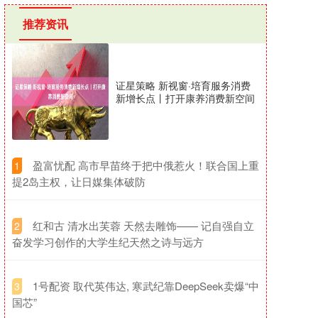
推荐资讯
证星策略 新视窗·培育服务消费
新增长点丨打开康养消费新空间
​盈富忧配 高市早苗终于把中俄惹火！联合国上重
1
提2岛主权，让日媒集体破防
​红和古 清水出芙蓉 天然去雕饰—— 记自强自立
2
奋发学习创作的大学生纪天然之诗与远方
​1号配资 取代英伟达, 寒武纪靠DeepSeek卖爆“中
3
国芯”