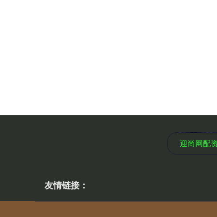
迎尚网配
友情链接：