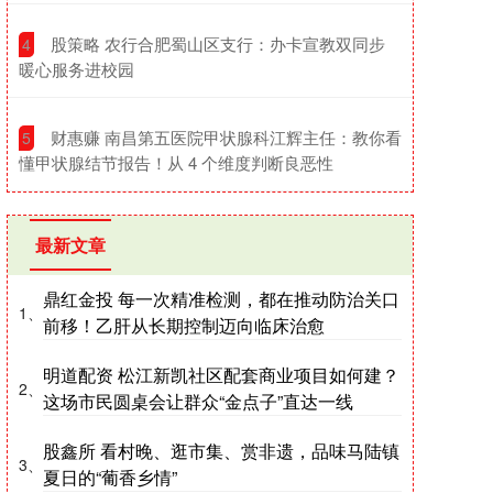
​股策略 农行合肥蜀山区支行：办卡宣教双同步
4
暖心服务进校园
​财惠赚 南昌第五医院甲状腺科江辉主任：教你看
5
懂甲状腺结节报告！从 4 个维度判断良恶性
最新文章
鼎红金投 每一次精准检测，都在推动防治关口
1、
前移！乙肝从长期控制迈向临床治愈
明道配资 松江新凯社区配套商业项目如何建？
2、
这场市民圆桌会让群众“金点子”直达一线
股鑫所 看村晚、逛市集、赏非遗，品味马陆镇
3、
夏日的“葡香乡情”