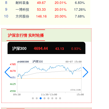
8
耐科装备
49.67
20.01%
6.83%
9
一博科技
53.33
20.01%
17.26%
10
方邦股份
146.16
20.00%
7.68%
沪深京行情 实时轮播
沪深300
4694.44
北证
43.13
0.93%