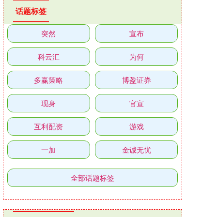
话题标签
突然
宣布
科云汇
为何
多赢策略
博盈证券
现身
官宣
互利配资
游戏
一加
金诚无忧
全部话题标签