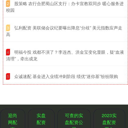
​股策略 农行合肥蜀山区支行：办卡宣教双同步 暖心服务进
2
校园
​弘利配资 美联储会议纪要曝出降息“分歧” 美元指数应声走
3
高
​明福今投 戏都不演了？李连杰、洪金宝变化显眼，疑“血液
4
清理”，牵出成龙
​众诚速配 基金进入业绩冲刺阶段 绩优“迷你基”纷纷限购
5
迎尚
实盘
可查的实
2023实
网配
配资
盘配资公
盘配资