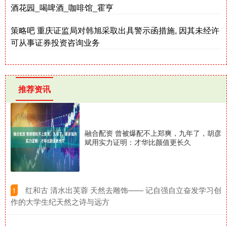
酒花园_喝啤酒_咖啡馆_霍亨
策略吧 重庆证监局对韩旭采取出具警示函措施, 因其未经许
可从事证券投资咨询业务
推荐资讯
融合配资 曾被爆配不上郑爽，九年了，胡彦
斌用实力证明：才华比颜值更长久
​红和古 清水出芙蓉 天然去雕饰—— 记自强自立奋发学习创
1
作的大学生纪天然之诗与远方