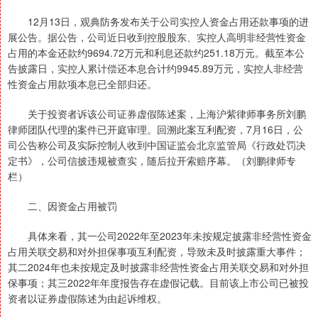
12月13日，观典防务发布关于公司实控人资金占用还款事项的进
展公告。据公告，公司近日收到控股股东、实控人高明非经营性资金
占用的本金还款约9694.72万元和利息还款约251.18万元。截至本公
告披露日，实控人累计偿还本息合计约9945.89万元，实控人非经营
性资金占用款项本息已全部归还。
关于投资者诉该公司证券虚假陈述案，上海沪紫律师事务所刘鹏
律师团队代理的案件已开庭审理。回溯此案互利配资，7月16日，公
司公告称公司及实际控制人收到中国证监会北京监管局《行政处罚决
定书》，公司信披违规被查实，随后拉开索赔序幕。（刘鹏律师专
栏）
二、因资金占用被罚
具体来看，其一公司2022年至2023年未按规定披露非经营性资金
占用关联交易和对外担保事项互利配资，导致未及时披露重大事件；
其二2024年也未按规定及时披露非经营性资金占用关联交易和对外担
保事项；其三2022年年度报告存在虚假记载。目前该上市公司已被投
资者以证券虚假陈述为由起诉维权。