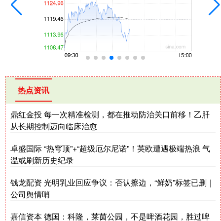
热点资讯
鼎红金投 每一次精准检测，都在推动防治关口前移！乙肝
从长期控制迈向临床治愈
卓盛国际 “热穹顶”+“超级厄尔尼诺”！英欧遭遇极端热浪 气
温或刷新历史纪录
钱龙配资 光明乳业回应争议：否认擦边，“鲜奶”标签已删｜
公司舆情哨
嘉信资本 德国：科隆，莱茵公园，不是啤酒花园，胜过啤