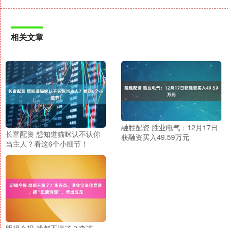
相关文章
融胜配资 胜业电气：12月17日
长富配资 想知道猫咪认不认你
获融资买入49.59万元
当主人？看这6个小细节！