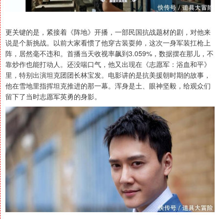
更关键的是，紧接着《阵地》开播，一部民国抗战题材的剧，对他来
说是个新挑战。以前大家看惯了他穿古装耍帅，这次一身军装扛枪上
阵，居然毫不违和。首播当天收视率飙到3.059%，数据摆在那儿，不
靠炒作也能打动人。还没喘口气，他又出现在《志愿军：浴血和平》
里，特别出演坦克团团长林宝发。电影讲的是抗美援朝时期的故事，
他在雪地里指挥坦克推进的那一幕。浑身是土、眼神坚毅，给观众们
留下了当时志愿军英勇的身影。