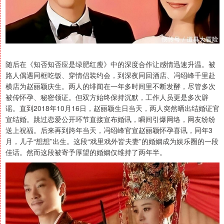
随后在《知否知否应是绿肥红瘦》中的深度合作让感情迅速升温。被
路人偶遇同框吃饭、穿情侣装约会，到深夜同回酒店、冯绍峰千里赴
横店为赵丽颖庆生。两人的绯闻在一年多时间里不断发酵，尽管多次
被传怀孕、秘密领证。但双方始终保持沉默，工作人员更是多次辟
谣。直到2018年10月16日，赵丽颖生日当天，两人突然晒出结婚证官
宣结婚。跳过恋爱公开环节直接宣布婚讯，瞬间引爆网络，网友纷纷
送上祝福。后来再到跨年当天，冯绍峰官宣赵丽颖怀孕喜讯，同年3
月，儿子“想想”出生。这段“戏里戏外皆夫妻”的婚姻成为娱乐圈的一段
佳话。然而这段被寄予厚望的婚姻仅维持了两年半。