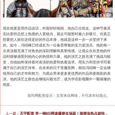
现在他更是用作品说话，外面吵吵闹闹，他自己往前走。这种节奏其
实比那些总想上热搜的人更稳当，观众可能暂时被八卦吸引。但真正
想要把人留住还得是好的作品本身，他就是这样一步一步坚持下来
的。如今，冯绍峰已经成长为一位备受尊敬的实力派演员。他的每一
次表演都充满了对角色的深刻理解和真挚情感。让观众在欣赏他的作
品时能够感受到他内心的热情和力量。他的演艺之路充满了挑战与蜕
变，但他始终保持着对表演的热爱和执着追求。用实力和坚持书写着
属于自己的演艺传奇。在未来的日子里魔投网，相信冯绍峰一定会继
续用自己的才华和努力。为观众带来更多更优秀的作品和更精彩的表
演。他的演艺之路也会继续闪着光芒，成为华语影视圈中一颗璀璨的
明星。
迎尚网配资提示：文章来自网络，不代表本站观点。
上一篇：
天宇配资 李一桐8G网速爆梗名场面！接梗追热点超快，