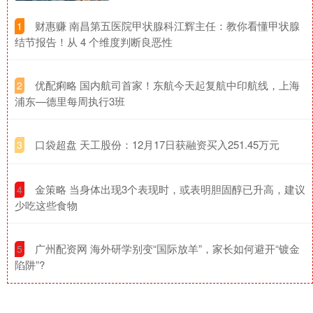
​财惠赚 南昌第五医院甲状腺科江辉主任：教你看懂甲状腺
1
结节报告！从 4 个维度判断良恶性
​优配痢略 国内航司首家！东航今天起复航中印航线，上海
2
浦东—德里每周执行3班
​口袋超盘 天工股份：12月17日获融资买入251.45万元
3
​金策略 当身体出现3个表现时，或表明胆固醇已升高，建议
4
少吃这些食物
​广州配资网 海外研学别变“国际放羊”，家长如何避开“镀金
5
陷阱”?