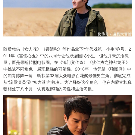
随后凭借《女人花》《锁清秋》等作品拿下“年代戏第一小生”称号。2
011年《宫锁心玉》中的八阿哥让他跃居国民小生，但他并未沉溺流
量，而是果断转型电影圈。在《鸿门宴传奇》《狄仁杰之神都龙王》
中挑战不同角色，展现极强的可塑性。2016年，他凭借《狼图腾》中
的知青陈阵一角，斩获第33届大众电影百花奖最佳男主角。彻底完成
从“流量演员”到“实力派”的蜕变。为诠释好这个角色，他在内蒙古和真
狼相处了八个月，认真观察狼的习性和生活习惯。