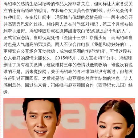
冯绍峰的感情生活冯绍峰的作品大家非常关注，但同样让大家备受关
注的还有冯绍峰的感情。在和每个女演员合作的时候，都不免会传出
各种绯闻。在多段绯闻中，冯绍峰与倪妮的恋情是唯一一段主动公开
并高调秀恩爱的过往。相传两人是在时尚派对相识，第二个月就被拍
到牵手逛街。冯绍峰随后就在微博甜蜜表白“倪妮就是那个对的人”，
正式官宣恋情。当时倪妮凭借《金陵十三钗》崭露头角，而冯绍峰当
时也是人气超高的男演员。两人不仅合作电影《我想和你好好的》，
更频繁在公开场合互动撒糖，成为娱乐圈的“模范情侣”。可惜这段被
众人看好的感情未能长久，2015年5月，双方宣布和平分手。冯绍峰
删除了所有相关微博，这段维持三年的恋情以低调收场，谁也没有说
谁的不是。后来魔投网，关于冯绍峰的各种绯闻都没有断过，但都没
有得到过正面回应。之后就是他与赵丽颖突然官宣结婚的消息，让人
感到意外。回过头来看，冯绍峰与赵丽颖因合作《西游记女儿国》结
缘。