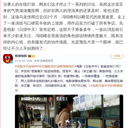
当事人的在线打假，网友们这才停止了一系列的讨论。虽然这次谣言
来的气势汹汹魔投网，但好在两人的澄清来的还算及时。谁也没想
到，这场乌龙传闻过去仅2个月，冯绍峰却以断层式的发展速度。走上
了一条演技与口碑双丰收的上坡路，用作品实力打破了所有争议。先
是电影《日掛中天》宣布定档，这部片子筹备多年，一放出消息就引
来不少影迷关注。冯绍峰在里面演的角色据说情绪跨度极大，既有压
抑的内心戏，也有爆发式的动作场面。光是预告片里一个眼神，就已
经让不少人开始期待了。