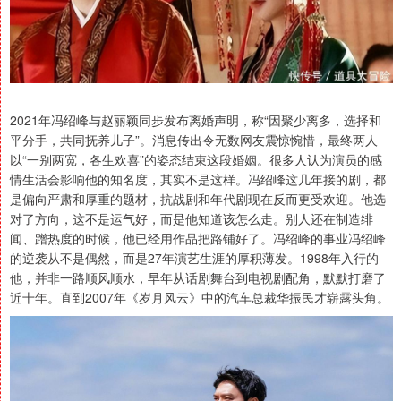
2021年冯绍峰与赵丽颖同步发布离婚声明，称“因聚少离多，选择和
平分手，共同抚养儿子”。消息传出令无数网友震惊惋惜，最终两人
以“一别两宽，各生欢喜”的姿态结束这段婚姻。很多人认为演员的感
情生活会影响他的知名度，其实不是这样。冯绍峰这几年接的剧，都
是偏向严肃和厚重的题材，抗战剧和年代剧现在反而更受欢迎。他选
对了方向，这不是运气好，而是他知道该怎么走。别人还在制造绯
闻、蹭热度的时候，他已经用作品把路铺好了。冯绍峰的事业冯绍峰
的逆袭从不是偶然，而是27年演艺生涯的厚积薄发。1998年入行的
他，并非一路顺风顺水，早年从话剧舞台到电视剧配角，默默打磨了
近十年。直到2007年《岁月风云》中的汽车总裁华振民才崭露头角。