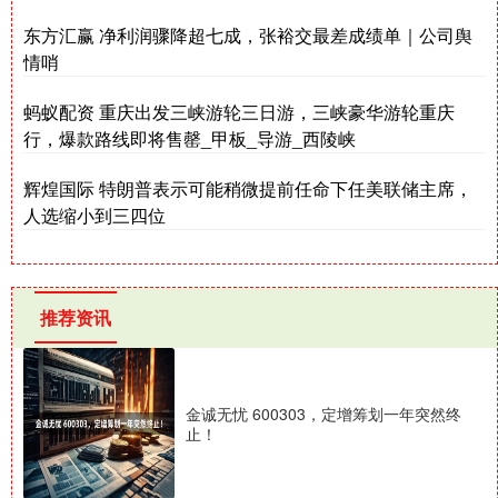
东方汇赢 净利润骤降超七成，张裕交最差成绩单｜公司舆
情哨
蚂蚁配资 重庆出发三峡游轮三日游，三峡豪华游轮重庆
行，爆款路线即将售罄_甲板_导游_西陵峡
辉煌国际 特朗普表示可能稍微提前任命下任美联储主席，
人选缩小到三四位
推荐资讯
金诚无忧 600303，定增筹划一年突然终
止！