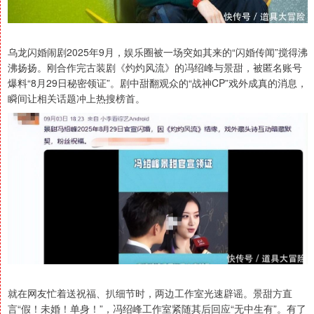
乌龙闪婚闹剧2025年9月，娱乐圈被一场突如其来的“闪婚传闻”搅得沸
沸扬扬。刚合作完古装剧《灼灼风流》的冯绍峰与景甜，被匿名账号
爆料“8月29日秘密领证”。剧中甜翻观众的“战神CP”戏外成真的消息，
瞬间让相关话题冲上热搜榜首。
就在网友忙着送祝福、扒细节时，两边工作室光速辟谣。景甜方直
言“假！未婚！单身！”，冯绍峰工作室紧随其后回应“无中生有”。有了