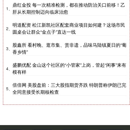
鼎红金投 每一次精准检测，都在推动防治关口前移！乙
1、
肝从长期控制迈向临床治愈
明道配资 松江新凯社区配套商业项目如何建？这场市民
2、
圆桌会让群众“金点子”直达一线
股鑫所 看村晚、逛市集、赏非遗，品味马陆镇夏日的“葡
3、
香乡情”
盛鹏优配 金山这个社区的“小管家”上岗，管起“闲事”来有
4、
模有样
倍倍网 美股盘前：三大股指期货齐跌 特朗普称伊朗已完
5、
全同意接受长期核检查