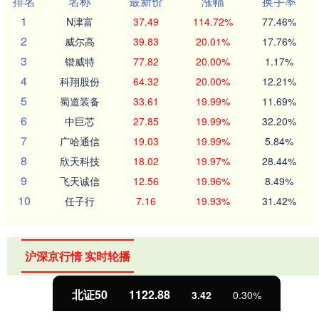
排名
名称
最新价
涨幅
换手率
1
N津富
37.49
114.72%
77.46%
2
威尔高
39.83
20.01%
17.76%
3
锴威特
77.82
20.00%
1.17%
4
科翔股份
64.32
20.00%
12.21%
5
蜀道装备
33.61
19.99%
11.69%
6
中巨芯
27.85
19.99%
32.20%
7
广哈通信
19.03
19.99%
5.84%
8
欣天科技
18.02
19.97%
28.44%
9
飞天诚信
12.56
19.96%
8.49%
10
任子行
7.16
19.93%
31.42%
沪深京行情 实时轮播
北证50
1122.88
3.42
0.30%