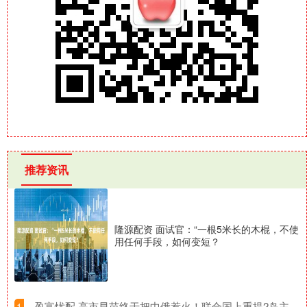
推荐资讯
隆源配资 面试官：“一根5米长的木棍，不使
用任何手段，如何变短？
​盈富忧配 高市早苗终于把中俄惹火！联合国上重提2岛主
1