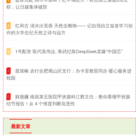
权，让日媒集体破防
​红和古 清水出芙蓉 天然去雕饰—— 记自强自立奋发学习创
2
作的大学生纪天然之诗与远方
​1号配资 取代英伟达, 寒武纪靠DeepSeek卖爆“中国芯”
3
​股策略 农行合肥蜀山区支行：办卡宣教双同步 暖心服务进
4
校园
​财惠赚 南昌第五医院甲状腺科江辉主任：教你看懂甲状腺
5
结节报告！从 4 个维度判断良恶性
最新文章